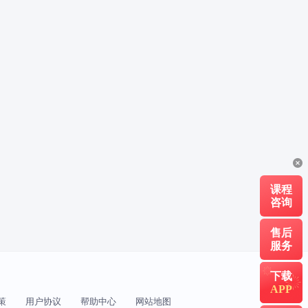
二级建造师报名时间
二建报考条件
一级建造师证书下载
一级建造师报名
中级注册安全工程师报名时间
中级安全工程师报考条件
一级造价工程师分哪几个专业
造价工程师报名时间
课程
一级消防工程师考试时间
咨询
售后
一级注册消防工程师
服务
2025年消防设施操作员考试时间
下载
APP
消防设施操作员证考试时间
策
用户协议
帮助中心
网站地图