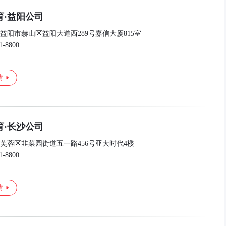
育·益阳公司
益阳市赫山区益阳大道西289号嘉信大厦815室
1-8800
情
育·长沙公司
芙蓉区韭菜园街道五一路456号亚大时代4楼
1-8800
情