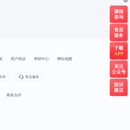
二级建造师报名时间
二建报考条件
课程
一级建造师证书下载
一级建造师报名
咨询
中级注册安全工程师报名时间
售后
服务
中级安全工程师报考条件
下载
APP
一级造价工程师分哪几个专业
策
用户协议
帮助中心
网站地图
关注
造价工程师报名时间
公众号
咨询
售后服务
投诉
一级消防工程师考试时间
建议
商务合作
一级注册消防工程师
2025年消防设施操作员考试时间
消防设施操作员证考试时间