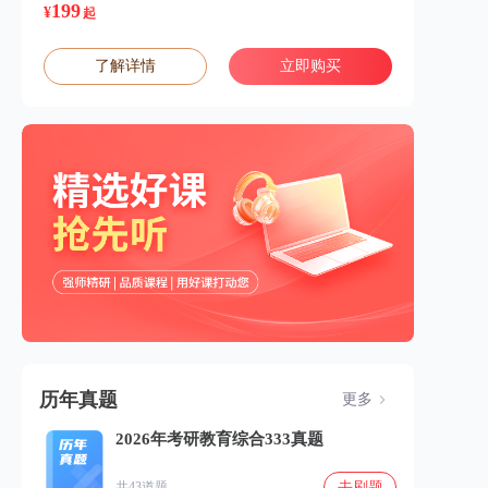
199
¥
起
了解详情
立即购买
历年真题
更多
2026年考研教育综合333真题
去刷题
共43道题