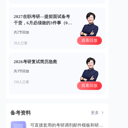
2027在职考研—提前面试备考
干货，6月必须做的3件事（06.
18）
共2节回放
观看回放
59人已看
2026考研复试简历急救
共3节回放
256人已看
观看回放
备考资料
更多
可直接套用的考研调剂邮件模板和研招办沟通话术.pdf