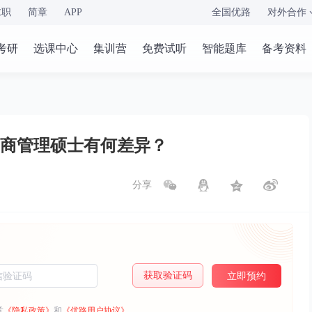
求职
简章
APP
全国优路
对外合作
考研
选课中心
集训营
免费试听
智能题库
备考资料
商管理硕士有何差异？
分享
获取验证码
立即预约
意
《隐私政策》
和
《优路用户协议》