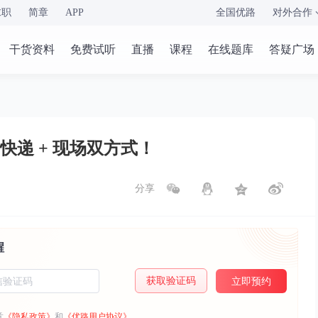
求职
简章
APP
全国优路
对外合作
干货资料
免费试听
直播
课程
在线题库
答疑广场
快递 + 现场双方式！
分享
醒
获取验证码
立即预约
意
《隐私政策》
和
《优路用户协议》