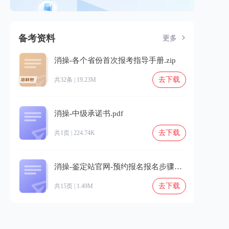
备考资料
更多
消操-各个省份首次报考指导手册.zip
去下载
共32条 | 19.23M
消操-中级承诺书.pdf
去下载
共1页 | 224.74K
消操-鉴定站官网-预约报名报名步骤详细解读.pdf
去下载
共15页 | 1.49M