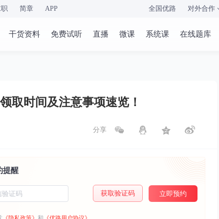
求职
简章
APP
全国优路
对外合作
干货资料
免费试听
直播
微课
系统课
在线题库
书领取时间及注意事项速览！
分享
约提醒
获取验证码
立即预约
意
《隐私政策》
和
《优路用户协议》