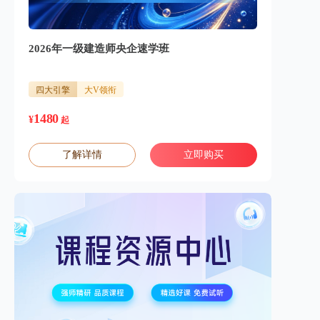
2026年一级建造师央企速学班
四大引擎
大V领衔
1480
¥
起
了解详情
立即购买