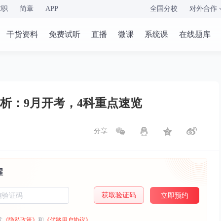
求职
简章
APP
全国分校
对外合作
干货资料
免费试听
直播
微课
系统课
在线题库
解析：9月开考，4科重点速览
分享
醒
获取验证码
立即预约
意
《隐私政策》
和
《优路用户协议》