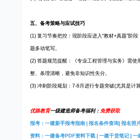
五、备考策略与应试技巧
(1) 复习节奏把控：现阶段应进入“教材+真题”
题多动笔写。
(2) 答题规范提醒：《专业工程管理与实务》需
整、条理清晰，避免非知识性失分。
(3) 冲刺阶段规划：7-8月进行专题突破(尤其
优路教育
一级建造师备考福利：
免费获取
报考：
一建新手报考指南
|
报名条件查询
|
报名照
资料：
一建备考PDF资料下载
|
一建干货笔记
|
一