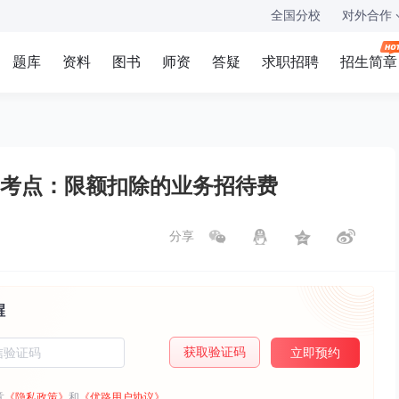
全国分校
对外合作
题库
资料
图书
师资
答疑
求职招聘
招生简章
》考点：限额扣除的业务招待费
分享
醒
获取验证码
立即预约
意
《隐私政策》
和
《优路用户协议》