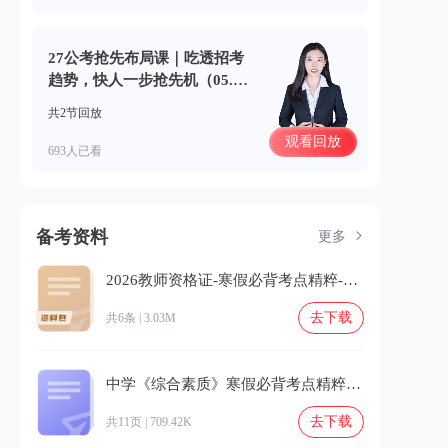
27公考抢先布局课｜吃透招考
趋势，快人一步抢先机（05.3
1）
共2节回放
观看回放
693人已看
备考资料
更多
2026教师资格证-寒假必背考点精粹-2.zip
去下载
共6条 | 3.03M
中学《综合素质》寒假必背考点精粹-2.pdf
去下载
共11页 | 709.42K