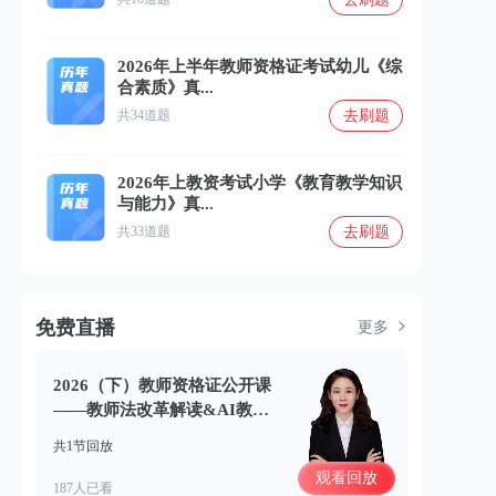
2026年上半年教师资格证考试幼儿《综
合素质》真...
去刷题
共34道题
2026年上教资考试小学《教育教学知识
与能力》真...
去刷题
共33道题
免费直播
更多
2026（下）教师资格证公开课
——教师法改革解读&AI教学
考点拆解(06.23)
共1节回放
观看回放
187人已看