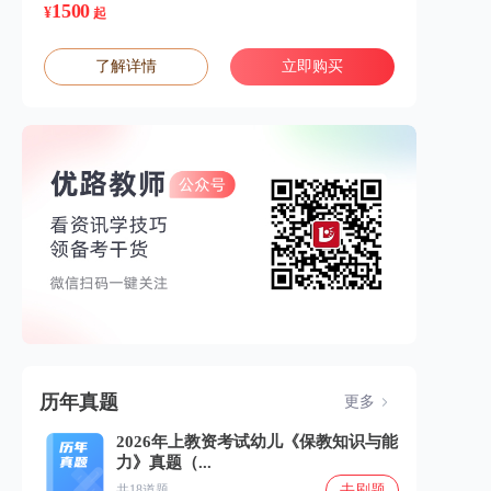
1500
¥
起
了解详情
立即购买
历年真题
更多
2026年上教资考试幼儿《保教知识与能
力》真题（...
去刷题
共18道题