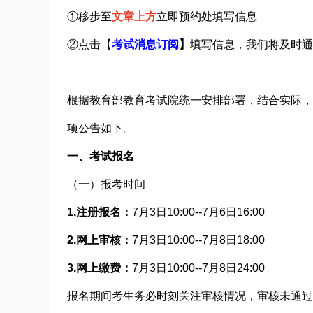
①移步至
文章上方
立即预约处填写信息
②点击【
考试消息订阅
】
填写信息，我们将及时通
根据教育部教育考试院统一安排部署，结合实际，现
项公告如下。
一、
考试报名
（一）报考时间
1.注册报名
：
7
月
3
日10:00--
7
月
6
日16:00
2.网上审核：
7
月
3
日10:00--
7
月
8
日18:00
3.网上缴费：
7
月
3
日10:00--
7
月
8
日24:00
报名期间考生务必时刻关注审核情况，审核未通
过