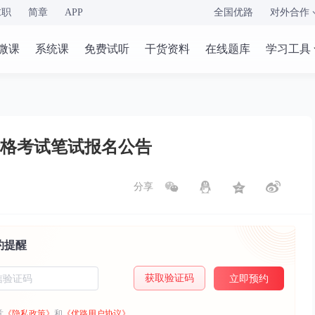
求职
简章
APP
全国优路
对外合作
微课
系统课
免费试听
干货资料
在线题库
学习工具
资格考试笔试报名公告
分享
约提醒
获取验证码
立即预约
意
《隐私政策》
和
《优路用户协议》