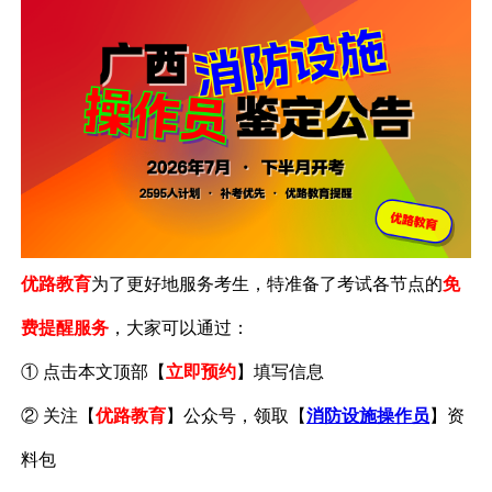
优路教育
为了更好地服务考生，特准备了考试各节点的
免
费提醒服务
，
大家可以通过：
① 点击本文顶部【
立即预约
】填写信息
② 关注【
优路教育
】公众号，
领取【
消防设施操作员
】资
料包