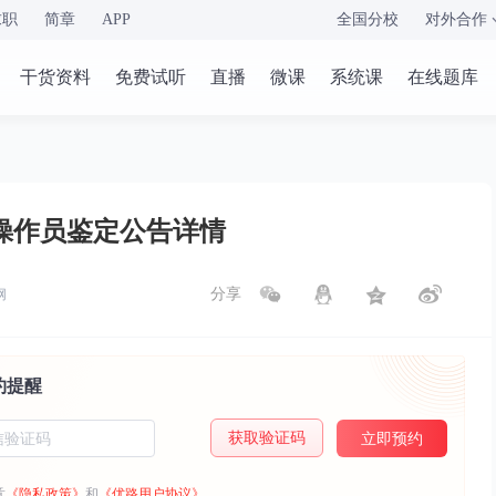
求职
简章
APP
全国分校
对外合作
干货资料
免费试听
直播
微课
系统课
在线题库
施操作员鉴定公告详情
分享
网
约提醒
获取验证码
立即预约
意
《隐私政策》
和
《优路用户协议》