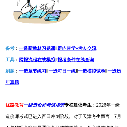
备考
：
一造新教材习题课
‖
群内带学+考友交流
工具
：
网报流程在线模拟
‖
报考条件在线查询
刷题
：
一造章节练习
‖
一造每日一练
‖
一造模拟试卷
‖
一造历
年真题
优路教育
一级造价师考试培训
专栏建议考生
：2026年一级
造价师考试已进入百日冲刺阶段。对于天津考生而言，7月