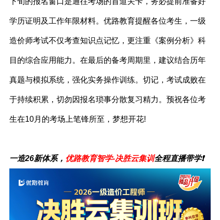
下旬的报名窗口是通往考场的首道关卡，务必提前准备好
学历证明及工作年限材料。优路教育提醒各位考生，一级
造价师考试不仅考查知识点记忆，更注重《案例分析》科
目的综合应用能力。在最后的备考周期里，建议结合历年
真题与模拟系统，强化实务操作训练。切记，考试成败在
于持续积累，切勿因报名琐事分散复习精力。预祝各位考
生在10月的考场上笔锋所至，梦想开花!
一造26新体系，
优路教育智学-决胜云集训
全程直播带学❗