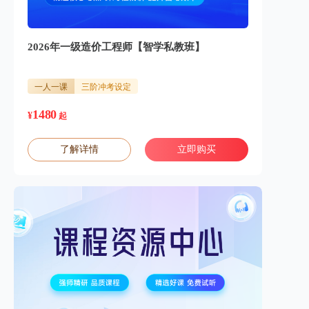
2026年一级造价工程师【智学私教班】
一人一课
三阶冲考设定
1480
¥
起
了解详情
立即购买