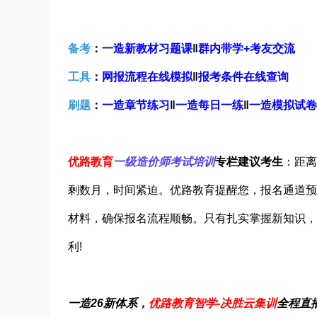
备考
：
一造新教材习题课
‖
群内带学+考友交流
工具
：
网报流程在线模拟
‖
报考条件在线查询
刷题
：
一造章节练习
‖
一造每日一练
‖
一造模拟试卷
优路教育
一级造价师考试培训
专栏建议考生
：距离
剩数月，时间紧迫。优路教育提醒您，报名通道预
材料，确保报名流程顺畅。只有扎实掌握新知识，
利!
一造26新体系，
优路教育智学-决胜云集训
全程直