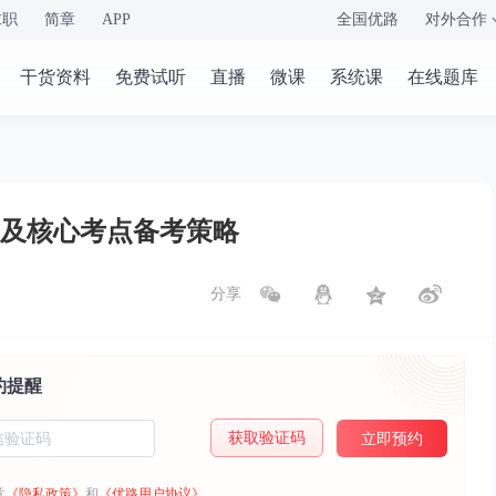
求职
简章
APP
全国优路
对外合作
干货资料
免费试听
直播
微课
系统课
在线题库
间及核心考点备考策略
分享
约提醒
获取验证码
立即预约
意
《隐私政策》
和
《优路用户协议》