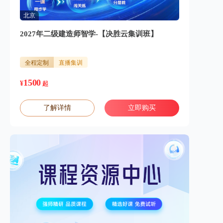
北京
2027年二级建造师智学-【决胜云集训班】
全程定制
直播集训
1500
¥
起
了解详情
立即购买