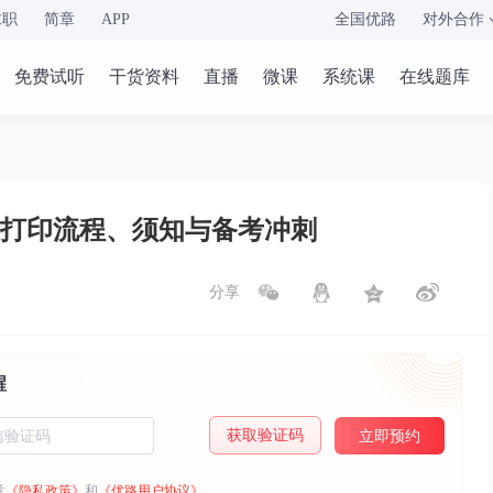
求职
简章
APP
全国优路
对外合作
免费试听
干货资料
直播
微课
系统课
在线题库
证打印流程、须知与备考冲刺
分享
醒
获取验证码
立即预约
意
《隐私政策》
和
《优路用户协议》