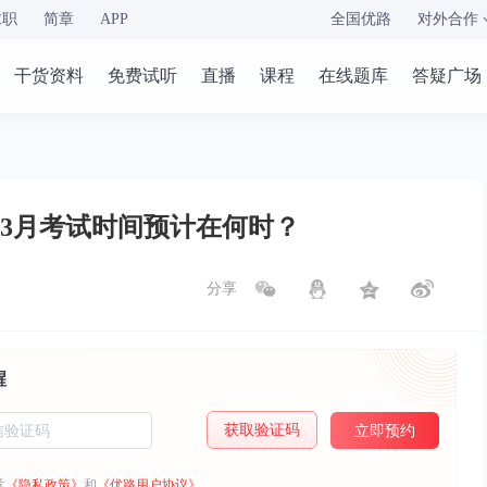
求职
简章
APP
全国优路
对外合作
干货资料
免费试听
直播
课程
在线题库
答疑广场
）3月考试时间预计在何时？
分享
醒
获取验证码
立即预约
意
《隐私政策》
和
《优路用户协议》