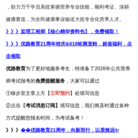
，助力万千学员系统掌握营养专业技能，顺利考证、深耕
健康赛道，为全民健康事业输送大批专业化营养人才。
》》》监理工程师【核心精华资料包】，免费领取！
》》》优路教育
21周年校庆&618钜惠宠粉，超值福利，点
击领取
优路教育
为了更好地服务考生，特准备了
2026年公共营养
师考试报考的
免费提醒服务
，大家可以通过
①移步至文章上方【
立即预约
】处填写信息
②点击【
考试消息订阅
】
填写信息，我们将及时通过各种
方式提醒您报名时间，为考试备考！
》》》
��优路教育21周年，向新而行，以质致远✨