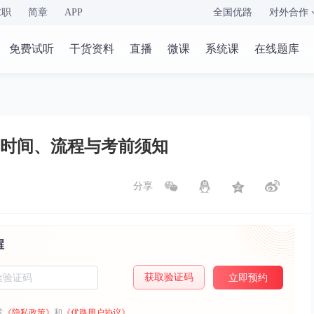
求职
简章
APP
全国优路
对外合作
免费试听
干货资料
直播
微课
系统课
在线题库
印时间、流程与考前须知
分享
醒
获取验证码
立即预约
意
《隐私政策》
和
《优路用户协议》