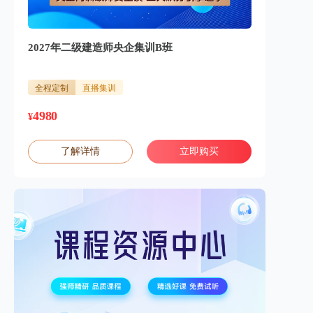
2027年二级建造师央企集训B班
全程定制
直播集训
4980
¥
了解详情
立即购买